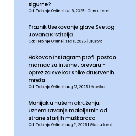
sigurne?
Od:
Trebinje Online
|
okt 8, 2025
|
Glas u tami
Praznik Usekovanje glave Svetog
Jovana Krstitelja
Od:
Trebinje Online
|
sep 11, 2025
|
Društvo
Hakovan Instagram profil postao
mamac za internet prevaru –
oprez za sve korisnike društvenih
mreža
Od:
Trebinje Online
|
aug 13, 2025
|
Hronika
Manijak u našem okruženju:
Uznemiravanje maloljetnih od
strane starijih muškaraca
Od:
Trebinje Online
|
aug 11, 2025
|
Glas u tami