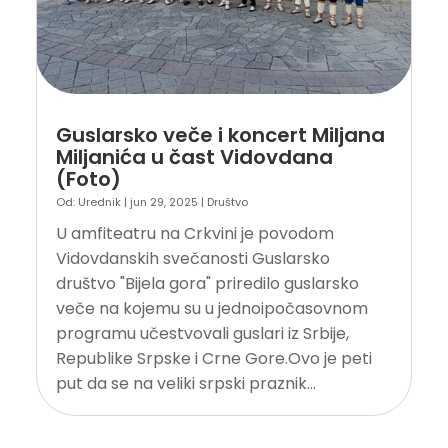
Guslarsko veče i koncert Miljana
Miljanića u čast Vidovdana
(Foto)
Od:
Urednik
|
jun 29, 2025
|
Društvo
U amfiteatru na Crkvini je povodom
Vidovdanskih svečanosti Guslarsko
društvo "Bijela gora" priredilo guslarsko
veče na kojemu su u jednoipočasovnom
programu učestvovali guslari iz Srbije,
Republike Srpske i Crne Gore.Ovo je peti
put da se na veliki srpski praznik...