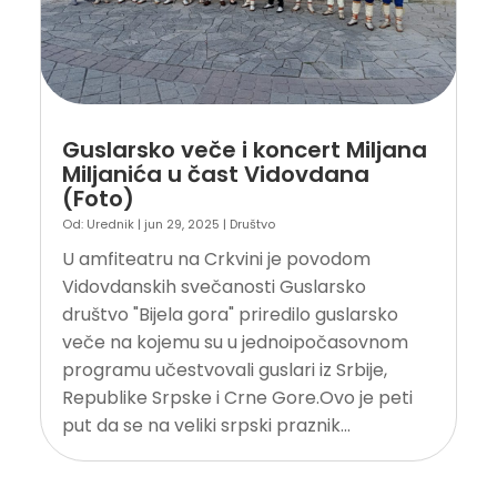
Guslarsko veče i koncert Miljana
Miljanića u čast Vidovdana
(Foto)
Od:
Urednik
|
jun 29, 2025
|
Društvo
U amfiteatru na Crkvini je povodom
Vidovdanskih svečanosti Guslarsko
društvo "Bijela gora" priredilo guslarsko
veče na kojemu su u jednoipočasovnom
programu učestvovali guslari iz Srbije,
Republike Srpske i Crne Gore.Ovo je peti
put da se na veliki srpski praznik...