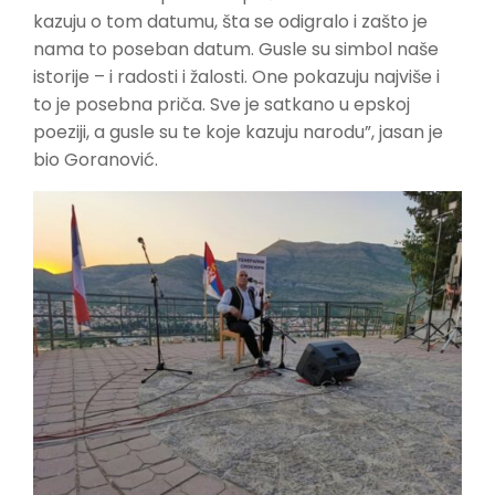
kazuju o tom datumu, šta se odigralo i zašto je
nama to poseban datum. Gusle su simbol naše
istorije – i radosti i žalosti. One pokazuju najviše i
to je posebna priča. Sve je satkano u epskoj
poeziji, a gusle su te koje kazuju narodu”, jasan je
bio Goranović.