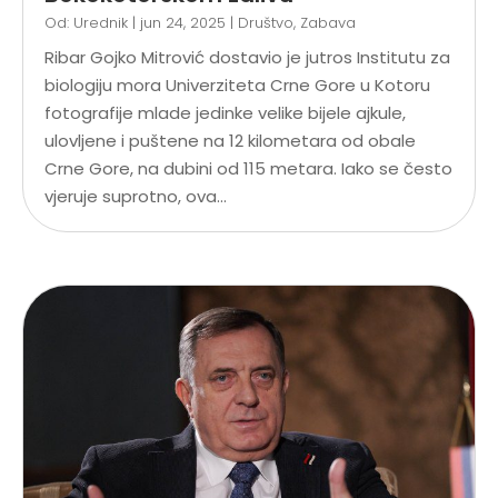
Od:
Urednik
|
jun 24, 2025
|
Društvo
,
Zabava
Ribar Gojko Mitrović dostavio je jutros Institutu za
biologiju mora Univerziteta Crne Gore u Kotoru
fotografije mlade jedinke velike bijele ajkule,
ulovljene i puštene na 12 kilometara od obale
Crne Gore, na dubini od 115 metara. Iako se često
vjeruje suprotno, ova...