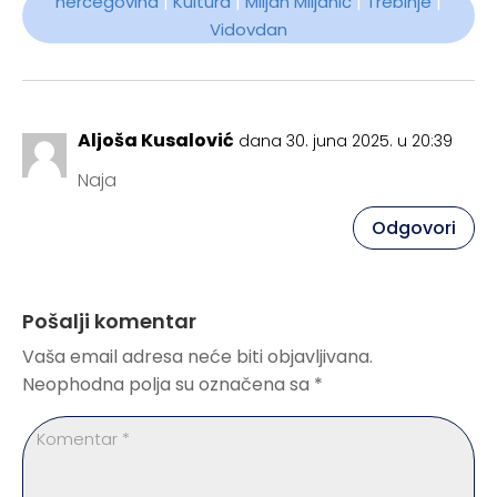
hercegovina
|
Kultura
|
Miljan Miljanić
|
Trebinje
|
Vidovdan
Aljoša Kusalović
dana 30. juna 2025. u 20:39
Naja
Odgovori
Pošalji komentar
Vaša email adresa neće biti objavljivana.
Neophodna polja su označena sa
*