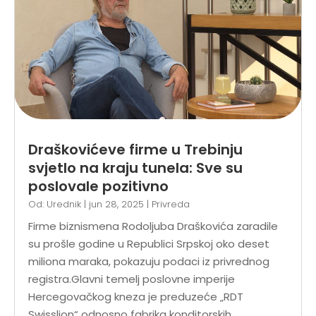
Draškovićeve firme u Trebinju
svjetlo na kraju tunela: Sve su
poslovale pozitivno
Od:
Urednik
|
jun 28, 2025
|
Privreda
Firme biznismena Rodoljuba Draškovića zaradile
su prošle godine u Republici Srpskoj oko deset
miliona maraka, pokazuju podaci iz privrednog
registra.Glavni temelj poslovne imperije
Hercegovačkog kneza je preduzeće „RDT
Swisslion“ odnosno fabrika konditorskih