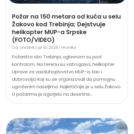
Požar na 150 metara od kuća u selu
Žakovo kod Trebinja; Dejstvuje
helikopter MUP-a Srpske
(FOTO/VIDEO)
Od:
Urednik
|
jul 10, 2025
|
Hronika
Požarišta oko Trebinja, uglavnom su pod
kontrolom. Na terenu su vatrogasci, helikopter
Uprave za vazduhoplovstvo MUP-a, kao i
dobrovoljci koji su se organizovali da pomognu
ugroženim naseljima. Najkritičnije je u selu Žakovo.
U požarima je izgorjelo na desetine...