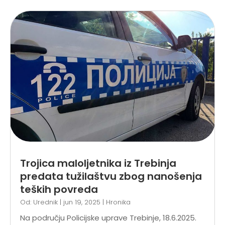
Trojica maloljetnika iz Trebinja
predata tužilaštvu zbog nanošenja
teških povreda
Od:
Urednik
|
jun 19, 2025
|
Hronika
Na području Policijske uprave Trebinje, 18.6.2025.