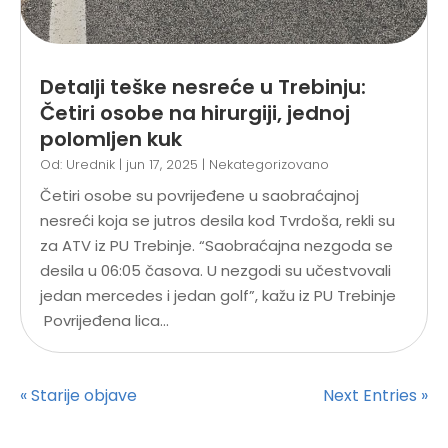
Detalji teške nesreće u Trebinju:
Četiri osobe na hirurgiji, jednoj
polomljen kuk
Od:
Urednik
|
jun 17, 2025
|
Nekategorizovano
Četiri osobe su povrijeđene u saobraćajnoj
nesreći koja se jutros desila kod Tvrdoša, rekli su
za ATV iz PU Trebinje. “Saobraćajna nezgoda se
desila u 06:05 časova. U nezgodi su učestvovali
jedan mercedes i jedan golf”, kažu iz PU Trebinje
Povrijeđena lica...
« Starije objave
Next Entries »