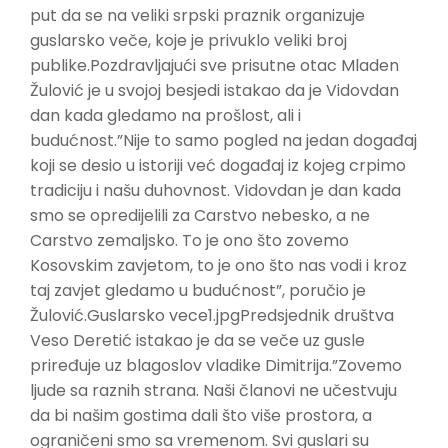
put da se na veliki srpski praznik organizuje
guslarsko veče, koje je privuklo veliki broj
publike.Pozdravljajući sve prisutne otac Mladen
Žulović je u svojoj besjedi istakao da je Vidovdan
dan kada gledamo na prošlost, ali i
budućnost.”Nije to samo pogled na jedan događaj
koji se desio u istoriji već događaj iz kojeg crpimo
tradiciju i našu duhovnost. Vidovdan je dan kada
smo se opredijelili za Carstvo nebesko, a ne
Carstvo zemaljsko. To je ono što zovemo
Kosovskim zavjetom, to je ono što nas vodi i kroz
taj zavjet gledamo u budućnost”, poručio je
Žulović.Guslarsko vece1.jpgPredsjednik društva
Veso Deretić istakao je da se veče uz gusle
priređuje uz blagoslov vladike Dimitrija.”Zovemo
ljude sa raznih strana. Naši članovi ne učestvuju
da bi našim gostima dali što više prostora, a
ograničeni smo sa vremenom. Svi guslari su