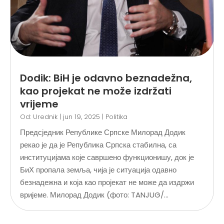
Dodik: BiH je odavno beznadežna,
kao projekat ne može izdržati
vrijeme
Od:
Urednik
|
jun 19, 2025
|
Politika
Предсједник Републике Српске Милорад Додик
рекао је да је Република Српска стабилна, са
институцијама које савршено функционишу, док је
БиХ пропала земља, чија је ситуација одавно
безнадежна и која као пројекат не може да издржи
вријеме. Милорад Додик (фото: TANJUG/...