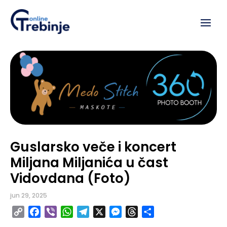
Guslarsko veče i koncert
Miljana Miljanića u čast
Vidovdana (Foto)
jun 29, 2025
Copy
Facebook
Viber
WhatsApp
Telegram
X
Messenger
Threads
Share
Link