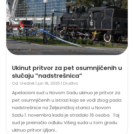
Ukinut pritvor za pet osumnjičenih u
slučaju ”nadstrešnica”
Od:
Urednik
|
jun 18, 2025
|
Društvo
Apelacioni sud u Novom Sadu ukinuo je pritvor za
pet osumnjičenih u istrazi koja se vodi zbog pada
nadstrešnice na Željezničkoj stanici u Novom
Sadu 1. novembra kada je stradalo 16 osoba. Taj
sud je preinačio odluku Višeg suda u tom gradu
ukinuo pritvor Ljiljani...