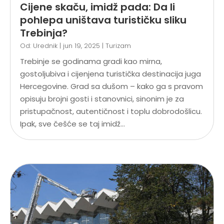
Cijene skaču, imidž pada: Da li
pohlepa uništava turističku sliku
Trebinja?
Od:
Urednik
|
jun 19, 2025
|
Turizam
Trebinje se godinama gradi kao mirna,
gostoljubiva i cijenjena turistička destinacija juga
Hercegovine. Grad sa dušom – kako ga s pravom
opisuju brojni gosti i stanovnici, sinonim je za
pristupačnost, autentičnost i toplu dobrodošlicu.
Ipak, sve češće se taj imidž...