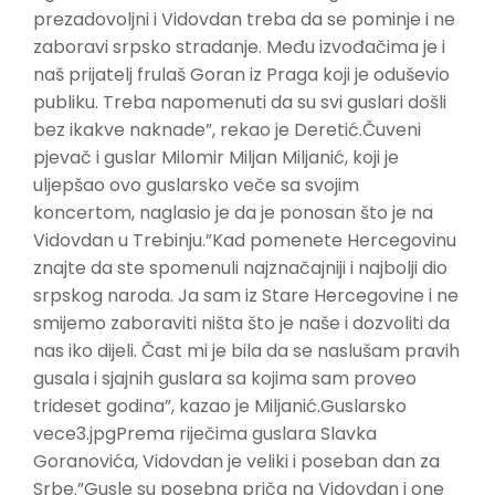
prezadovoljni i Vidovdan treba da se pominje i ne
zaboravi srpsko stradanje. Među izvođačima je i
naš prijatelj frulaš Goran iz Praga koji je oduševio
publiku. Treba napomenuti da su svi guslari došli
bez ikakve naknade”, rekao je Deretić.Čuveni
pjevač i guslar Milomir Miljan Miljanić, koji je
uljepšao ovo guslarsko veče sa svojim
koncertom, naglasio je da je ponosan što je na
Vidovdan u Trebinju.”Kad pomenete Hercegovinu
znajte da ste spomenuli najznačajniji i najbolji dio
srpskog naroda. Ja sam iz Stare Hercegovine i ne
smijemo zaboraviti ništa što je naše i dozvoliti da
nas iko dijeli. Čast mi je bila da se naslušam pravih
gusala i sjajnih guslara sa kojima sam proveo
trideset godina”, kazao je Miljanić.Guslarsko
vece3.jpgPrema riječima guslara Slavka
Goranovića, Vidovdan je veliki i poseban dan za
Srbe.”Gusle su posebna priča na Vidovdan i one