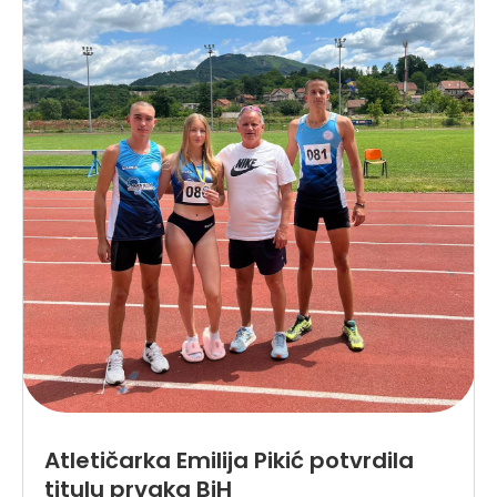
Atletičarka Emilija Pikić potvrdila
titulu prvaka BiH