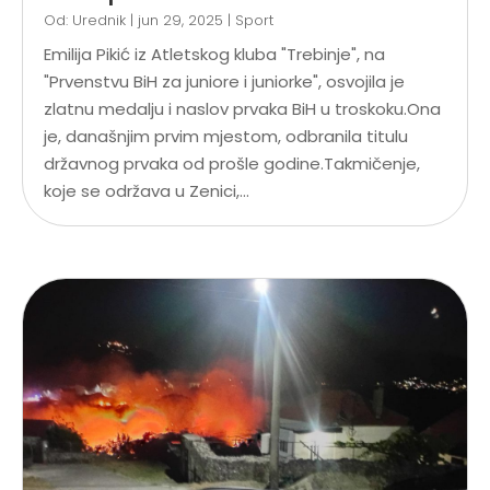
Od:
Urednik
|
jun 29, 2025
|
Sport
Emilija Pikić iz Atletskog kluba "Trebinje", na
"Prvenstvu BiH za juniore i juniorke", osvojila je
zlatnu medalju i naslov prvaka BiH u troskoku.Ona
je, današnjim prvim mjestom, odbranila titulu
državnog prvaka od prošle godine.Takmičenje,
koje se održava u Zenici,...