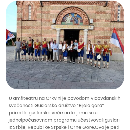
U amfiteatru na Crkvini je povodom Vidovdanskih
svečanosti Guslarsko društvo “Bijela gora”
priredilo guslarsko veče na kojemu su u
jednoipočasovnom programu učestvovali guslari
iz Srbije, Republike Srpske i Crne Gore.Ovo je peti