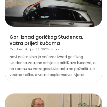
Gori iznad goričkog Studenca,
vatra prijeti kućama
Od:
Urednik
|
jun 28, 2025
|
Hronika
Novi požar izbio je večeras iznad goričkog
Studenca.Vatrena stihija se približava kućama, a
na terenu su vatrogasci.Situacija na požarištu je
veoma teška, a vatru rasplamsava i vjetar.