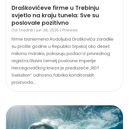
Draškovićeve firme u Trebinju
svjetlo na kraju tunela: Sve su
poslovale pozitivno
Od:
Urednik
|
jun 28, 2025
|
Privreda
Firme biznismena Rodoljuba Draškovića zaradile
su prošle godine u Republici Srpskoj oko deset
miliona maraka, pokazuju podaci iz privrednog
registra.Glavni temelj poslovne imperije
Hercegovačkog kneza je preduzeće „RDT
Swisslion“ odnosno fabrika konditorskih
proizvoda...