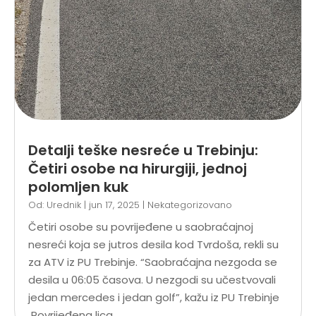
Detalji teške nesreće u Trebinju:
Četiri osobe na hirurgiji, jednoj
polomljen kuk
Od:
Urednik
|
jun 17, 2025
|
Nekategorizovano
Četiri osobe su povrijeđene u saobraćajnoj
nesreći koja se jutros desila kod Tvrdoša, rekli su
za ATV iz PU Trebinje. “Saobraćajna nezgoda se
desila u 06:05 časova. U nezgodi su učestvovali
jedan mercedes i jedan golf”, kažu iz PU Trebinje
Povrijeđena lica...