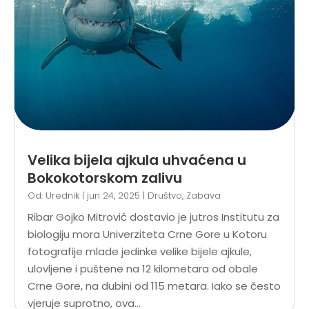
Velika bijela ajkula uhvaćena u
Bokokotorskom zalivu
Od:
Urednik
|
jun 24, 2025
|
Društvo
,
Zabava
Ribar Gojko Mitrović dostavio je jutros Institutu za
biologiju mora Univerziteta Crne Gore u Kotoru
fotografije mlade jedinke velike bijele ajkule,
ulovljene i puštene na 12 kilometara od obale
Crne Gore, na dubini od 115 metara. Iako se često
vjeruje suprotno, ova...