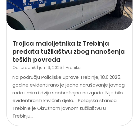
Trojica maloljetnika iz Trebinja
predata tužilaštvu zbog nanošenja
teških povreda
Od:
Urednik
|
jun 19, 2025
|
Hronika
Na području Policijske uprave Trebinje, 18.6.2025.
godine evidentirano je jedno narušavanje javnog
reda i mira i dvije saobraćajne nezgode. Nije bilo
evidentiranih krivičnih djela. Policijska stanica
Trebinje je Okružnom javnom tužilaštvu u
Trebinju...