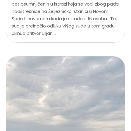
pet osumnjičenih u istrazi koja se vodi zbog pada
nadstrešnice na Željezničkoj stanici u Novom
Sadu 1. novembra kada je stradalo 16 osoba. Taj
sud je preinačio odluku Višeg suda u tom gradu
ukinuo pritvor Ljiljani...