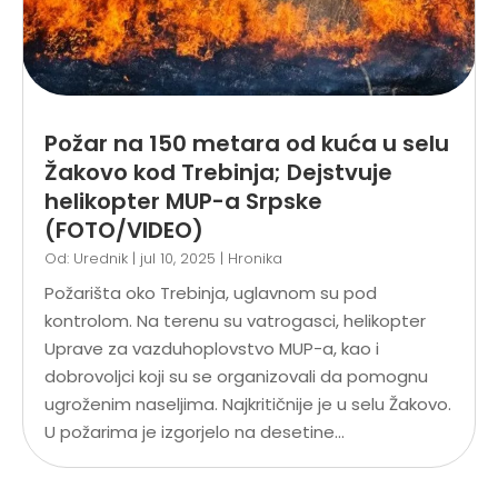
Požar na 150 metara od kuća u selu
Žakovo kod Trebinja; Dejstvuje
helikopter MUP-a Srpske
(FOTO/VIDEO)
Od:
Urednik
|
jul 10, 2025
|
Hronika
Požarišta oko Trebinja, uglavnom su pod
kontrolom. Na terenu su vatrogasci, helikopter
Uprave za vazduhoplovstvo MUP-a, kao i
dobrovoljci koji su se organizovali da pomognu
ugroženim naseljima. Najkritičnije je u selu Žakovo.
U požarima je izgorjelo na desetine...