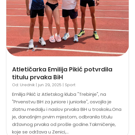
Atletičarka Emilija Pikić potvrdila
titulu prvaka BiH
Od:
Urednik
|
jun 29, 2025
|
Sport
Emilija Pikić iz Atletskog kluba "Trebinje", na
"Prvenstvu BiH za juniore i juniorke", osvojila je
zlatnu medalju i naslov prvaka BiH u troskoku.Ona
je, današnjim prvim mjestom, odbranila titulu
državnog prvaka od prošle godine.Takmičenje,
koje se održava u Zenici,...