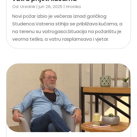
Od:
Urednik
|
jun 28, 2025
|
Hronika
Novi požar izbio je večeras iznad goričkog
Studenca.Vatrena stihija se približava kućama, a
na terenu su vatrogasci.Situacija na požarištu je
veoma teška, a vatru rasplamsava i vjetar.