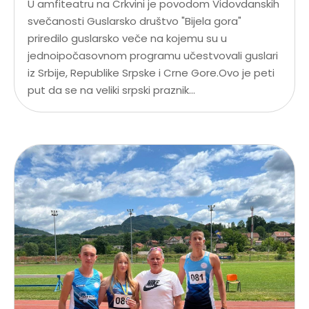
U amfiteatru na Crkvini je povodom Vidovdanskih
svečanosti Guslarsko društvo "Bijela gora"
priredilo guslarsko veče na kojemu su u
jednoipočasovnom programu učestvovali guslari
iz Srbije, Republike Srpske i Crne Gore.Ovo je peti
put da se na veliki srpski praznik...