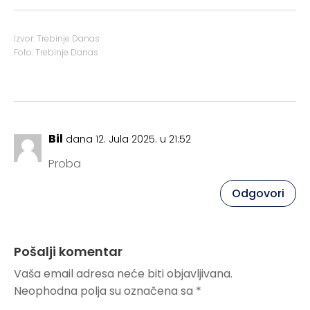
Izvor: Trebinje Danas
Foto: Trebinje Danas
Bil
dana 12. Jula 2025. u 21:52
Proba
Odgovori
Pošalji komentar
Vaša email adresa neće biti objavljivana.
Neophodna polja su označena sa
*