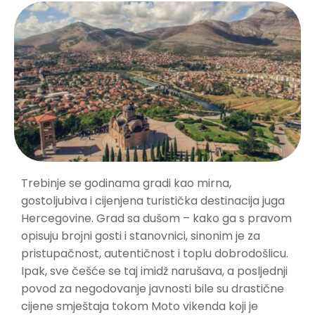
Trebinje se godinama gradi kao mirna,
gostoljubiva i cijenjena turistička destinacija juga
Hercegovine. Grad sa dušom – kako ga s pravom
opisuju brojni gosti i stanovnici, sinonim je za
pristupačnost, autentičnost i toplu dobrodošlicu.
Ipak, sve češće se taj imidž narušava, a posljednji
povod za negodovanje javnosti bile su drastične
cijene smještaja tokom Moto vikenda koji je