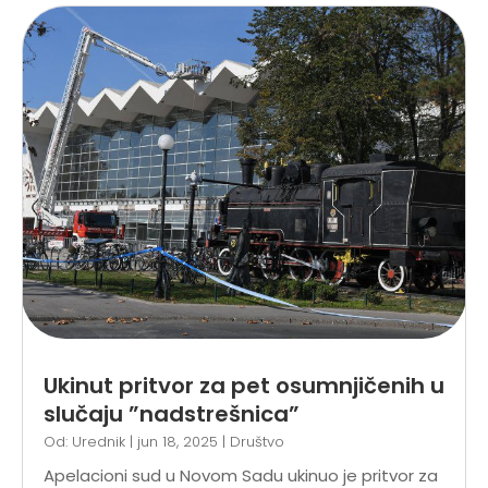
Ukinut pritvor za pet osumnjičenih u
slučaju ”nadstrešnica”
Od:
Urednik
|
jun 18, 2025
|
Društvo
Apelacioni sud u Novom Sadu ukinuo je pritvor za