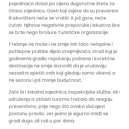
pojedinaca dolazi po cijenu dugoročne štete za
čitavu zajednicu. Gosti koji osjete da su prevareni
ili iskorišteni neće se vratiti. A još gore, neće
ćutati. Njihove negativne preporuke i iskustva šire
se brže nego brošure Turističke organizacije.
Trebinje ne može i ne smije biti taoc nelojalne i
pohlepne politike dijela iznajmljivača. Grad koji je
godinama gradio reputaciju poštene i korektne
destinacije ne smije dozvoliti da je urušavaju
nezasitni apetiti onih koji gledaju samo vikend, a
ne sezonu i još manje budućnost.
Zato bi i lokalna zajednica, inspekcijske službe, ali i
udruženja iz oblasti turizma trebalo da reaguju
preventivno, prije nego što ovakvi slučajevi
postanu pravilo. Jer jedno je sigurno imidž se
gradi dugo, ali ruši u par dana.