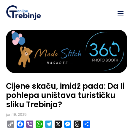
Cijene skaču, imidž pada: Da li
pohlepa uništava turističku
sliku Trebinja?
jun 19, 2025
Copy
Facebook
Viber
WhatsApp
Telegram
X
Messenger
Threads
Share
Link