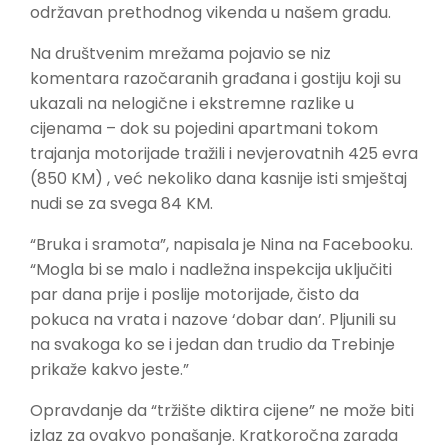
održavan prethodnog vikenda u našem gradu.
Na društvenim mrežama pojavio se niz
komentara razočaranih građana i gostiju koji su
ukazali na nelogične i ekstremne razlike u
cijenama – dok su pojedini apartmani tokom
trajanja motorijade tražili i nevjerovatnih 425 evra
(850 KM) , već nekoliko dana kasnije isti smještaj
nudi se za svega 84 KM.
“Bruka i sramota”, napisala je Nina na Facebooku.
“Mogla bi se malo i nadležna inspekcija uključiti
par dana prije i poslije motorijade, čisto da
pokuca na vrata i nazove ‘dobar dan’. Pljunili su
na svakoga ko se i jedan dan trudio da Trebinje
prikaže kakvo jeste.”
Opravdanje da “tržište diktira cijene” ne može biti
izlaz za ovakvo ponašanje. Kratkoročna zarada