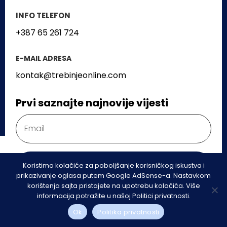
INFO TELEFON
+387 65 261 724
E-MAIL ADRESA
kontak@trebinjeonline.com
Prvi saznajte najnovije vijesti
Koristimo kolačiće za poboljšanje korisničkog iskustva i
PRETPLATI SE
prikazivanje oglasa putem Google AdSense-a. Nastavkom
korištenja sajta pristajete na upotrebu kolačića. Više
informacija potražite u našoj Politici privatnosti.
Sva prava zadržana © Herceg Planet | 2025
Ok
Politika privatnosti